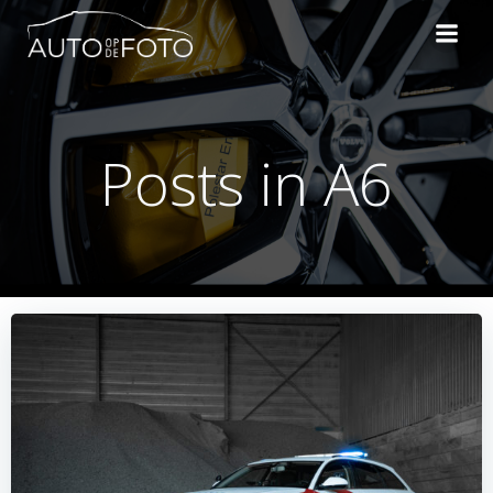
Naar
de
inhoud
springen
Posts in A6